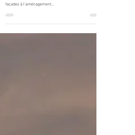
fredcatanese
24 mars 2016
1 min de lecture
Maison à Relooker
Nouveau projet pour l'agence à Toulon (4 chemins) :
Une maison à relooker entièrement, c'est à dire, des
façades à l'aménagement...