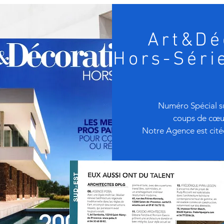
Art&Dé
Hors-Série
Numéro Spécial su
coups de cœur
Notre Agence est cité