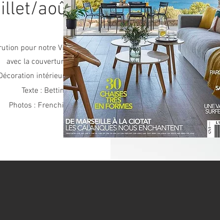
uillet/août 2021
rution pour notre Villa R de Sainte-Maxime
avec la couverture ! et 9 pages
Décoration intérieure : Anne Ruben
Texte : Bettina Lafond
Photos : Frenchie Cristogatin