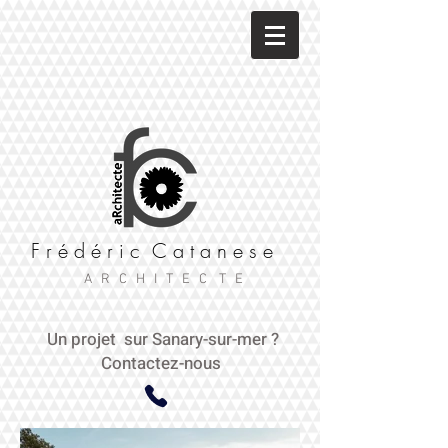
F r é d é r i c C a t a n e s e
A R C H I T E C T E
Un projet sur Sanary-sur-mer ?
Contactez-nous