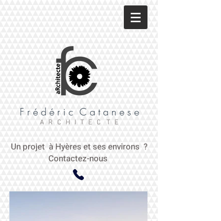
F r é d é r i c C a t a n e s e
A R C H I T E C T E
Un projet à Hyères et ses environs ?
Contactez-nous