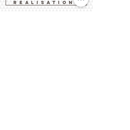
R E A L I S A T I O N S
NOTRE AGENCE VOUS
ACCOMPAGNE DANS LA
RÉALISATION DE TOUS
VOS PROJETS
D'ARCHITECTURE DU
PLUS SIMPLE AU HAUT
DE GAMME.
HYERES AVEC SON BORD DE MER, SES